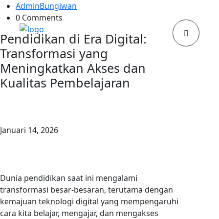
AdminBungiwan
0 Comments
Pendidikan di Era Digital:
Transformasi yang
Meningkatkan Akses dan
Kualitas Pembelajaran
Januari 14, 2026
Dunia pendidikan saat ini mengalami
transformasi besar-besaran, terutama dengan
kemajuan teknologi digital yang mempengaruhi
cara kita belajar, mengajar, dan mengakses