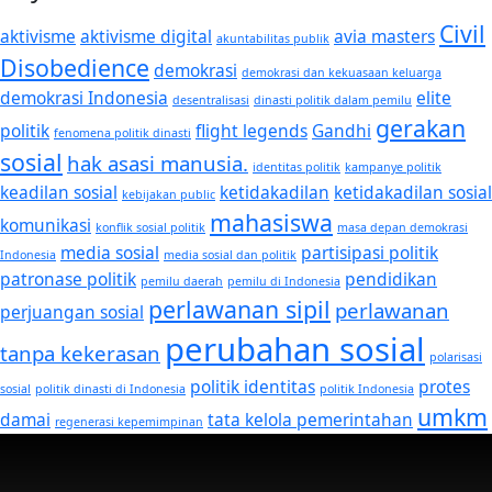
Civil
aktivisme
aktivisme digital
avia masters
akuntabilitas publik
Disobedience
demokrasi
demokrasi dan kekuasaan keluarga
demokrasi Indonesia
elite
desentralisasi
dinasti politik dalam pemilu
gerakan
politik
flight legends
Gandhi
fenomena politik dinasti
sosial
hak asasi manusia.
identitas politik
kampanye politik
keadilan sosial
ketidakadilan
ketidakadilan sosial
kebijakan public
mahasiswa
komunikasi
konflik sosial politik
masa depan demokrasi
media sosial
partisipasi politik
Indonesia
media sosial dan politik
patronase politik
pendidikan
pemilu daerah
pemilu di Indonesia
perlawanan sipil
perlawanan
perjuangan sosial
perubahan sosial
tanpa kekerasan
polarisasi
politik identitas
protes
sosial
politik dinasti di Indonesia
politik Indonesia
umkm
damai
tata kelola pemerintahan
regenerasi kepemimpinan