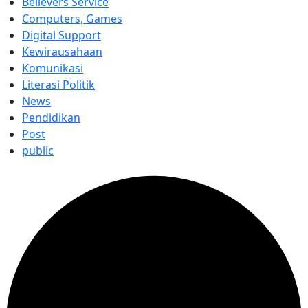
Believers Service
Computers, Games
Digital Support
Kewirausahaan
Komunikasi
Literasi Politik
News
Pendidikan
Post
public